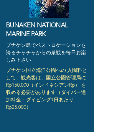
BUNAKEN NATIONAL
MARINE PARK
ブナケン島でベストロケーションを
誇るチャチャからの景観を毎日お楽
しみ下さい
ブナケン国立海洋公園への 入園料と
して、観光客は、国立公園管理局に
Rp150,000（インドネシアンRp） を
収める必要があります（
ダイバー追
加料金：ダイビング
1日あたり
Rp25,000）