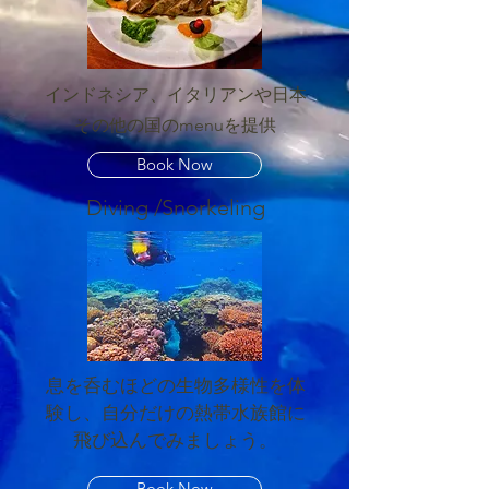
インドネシア、イタリアンや日本
その他の国のmenuを提供
Book Now
Diving /Snorkeling
息を呑むほどの生物多様性を体
験し、自分だけの熱帯水族館に
飛び込んでみましょう。
Book Now