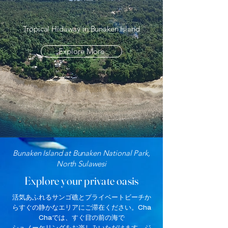
Tropical Hidaway in Bunaken Island
Explore More
Bunaken Island at Bunaken National Park,
North Sulawesi
Explore your private oasis
活気あふれるサンゴ礁とプライベートビーチか
らすぐの静かなエリアにご滞在ください。Cha
Chaでは、すぐ目の前の海で