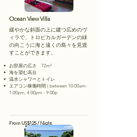
Ocean View Villa
緩やかな斜面の上に建つ広めのヴ
ィラで、トロピカルガーデンの緑
の向こうに海と遠くの島々を見渡
すことができます。
お部屋の広さ 72m²
海を望む高台
温水シャワーとトイレ
エアコン稼働時間 ( between 10:00am-
1:00pm,
4:00pm - 9:00p
Book Now
From US$125 / Night
Book Now