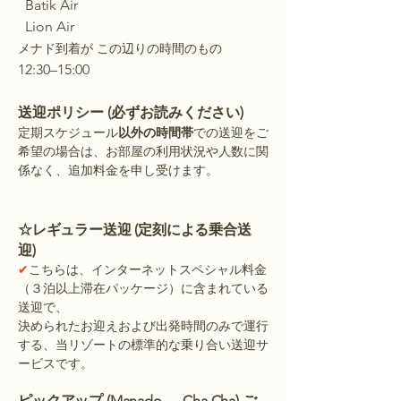
Batik Air
Lion Air
メナド到着が この辺りの時間のもの
12:30–15:00
送迎ポリシー (必ずお読みください)
定期スケジュール
以外の時間帯
での送迎をご
希望の場合は、お部屋の利用状況や人数に関
係なく、追加料金を申し受けます。
​☆レギュラー送迎 (定刻による乗合送
迎)
✔
こちらは、インターネットスペシャル料金
（３泊以上滞在パッケージ）に含まれている
送迎で、
決められたお迎えおよび出発時間のみで運行
する、当リゾートの標準的な乗り合い送迎サ
ービスです。
ピックアップ (Manado → Cha Cha) ご