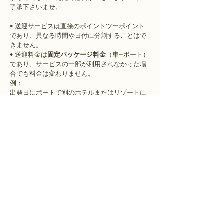
了承下さいませ。
• 送迎サービスは直接のポイントツーポイント
であり、異なる時間や日付に分割することはで
きません。
• 送迎料金は
固定パッケージ料金
（車+ボート）
であり、サービスの一部が利用されなかった場
合でも料金は変わりません。
例：
出発日にボートで別のホテルまたはリゾートに
直接送迎となる場合、送迎サービスはそこで完
了したものとみなします。後の送迎車手配をご
希望の場合は、別料金となりますのでご了承く
ださいませ。
フライトの遅延とピックアップポリシー
• フライトの遅延が判明した場合は、すぐにご
連絡ください。
• 空港送迎の場合、ドライバーはご搭乗便の乗
客全員が空港から降りるまで待機いたします。
• フライトの遅延やキャンセルが発生した場
合、交通手段の変更が必要となり、追加料金が