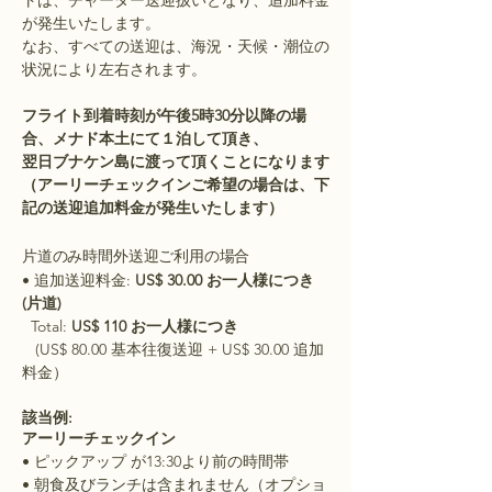
トは、チャーター送迎扱いとなり、追加料金
が発生いたします。
なお、すべての送迎は、海況・天候・潮位の
状況により左右されます。
フライト到着時刻が午後5時30分以降の場
合、メナド本土にて１泊して頂き、
翌日ブナケン島に渡って頂くことになります
（アーリーチェックインご希望の場合は、下
記の送迎追加料金が発生いたします）
片道のみ時間外送迎
ご利用の場合
• 追加送迎
料金
:
US$ 30.00 お一人様につき
(片道
)
Total:
US$ 110 お一人様につき
(US$ 80.00 基本往復送迎 + US$ 30.00 追加
料金）
該当例:
アーリーチェックイン
• ピックアップ が13:30より前の時間帯
• 朝食及びランチは含まれません（オプショ