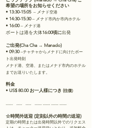
希望の場所をお知らせください
•
13:30-15:05
– メ
ナド空港
•
14:30
-15:30
– メ
ナド市内か市内ホテル
•
16:00
– メ
ナド港
ボートは港を大体
16:00頃に
出発
ご出発(Cha Cha → Manado)
•
09:30
–
チャチャからメナドに向けたボー
ト出発時刻
メナド港、空港、またはメナド市内のホテル
までお送りいたします。
料金
•
US$ 80.00 お一人様につき (
往復)
​----- ---- ---- ----- ----- ----- -----
☆時間外送迎 (定刻以外の時間の送迎)
定期の時間または出発時間以外でのリクエス