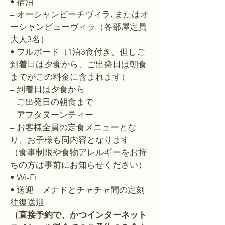
• 宿泊
– オーシャンビーチヴィラ, またはオ
ーシャンビューヴィラ（各部屋定員
大人3名）
• フルボード（1泊3食付き、但しご
到着日は夕食から、ご出発日は朝食
までがこの料金に含まれます）
– 到着日は夕食から
– ご出発日の朝食まで
– アフタヌーンティー
– お客様全員の定食メニューとな
り、お子様も同内容となります
（食事制限や食物アレルギーをお持
ちの方は事前にお知らせください）
• Wi-Fi
• 送迎 メナドとチャチャ間の
定刻
往復送迎
（直接予約で、かつインターネット