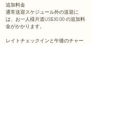
追加料金
通常送迎スケジュール外の送迎に
は、お一人様片道US$30.00 の追加料
金がかかります。
レイトチェックインと午後のチャー
ター送迎
通常時間外の13:30～17:20のフライ
トでご到着のお客様：
• チャーターボートの手配が可能で
す（天候によります）
• 追加料金：お一人様US$30.00（片
道）
夕方、夜の到着について
フライトスケジュールの更新などに
より、一部のフライトの到着時刻が
夜到着の場合、