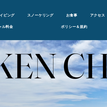
イビング
スノーケリング
お食事
アクセス
ャル料金
ポリシー＆規約
KEN CH
KEN CH