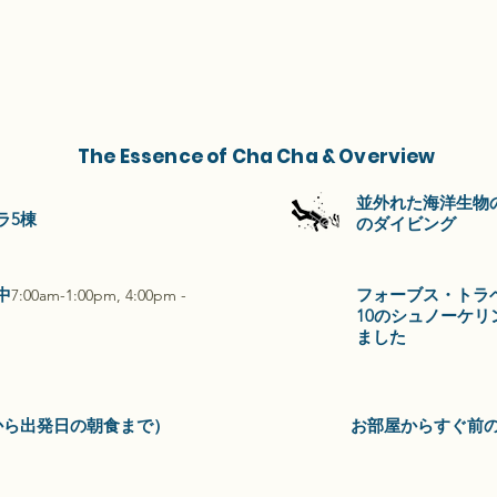
The Essence of Cha Cha & Overview
並外れた海洋生物
ラ5棟
のダイビング
中
フォーブス・トラ
7:00am-1:00pm, 4:00pm -
10のシュノーケ
ました
から出発日の朝食まで）
お部屋からすぐ前