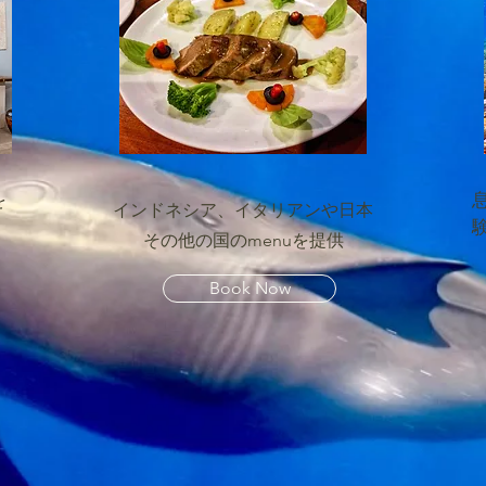
を
インドネシア、イタリアンや日本
その他の国のmenuを提供
Book Now