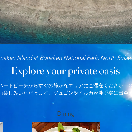
naken Island at Bunaken National Park, North Sulaw
Explore your private oasis
ートビーチからすぐの静かなエリアにご滞在ください。Ch
お楽しみいただけます。ジュゴンやイルカが泳ぐ姿に出会
Dining