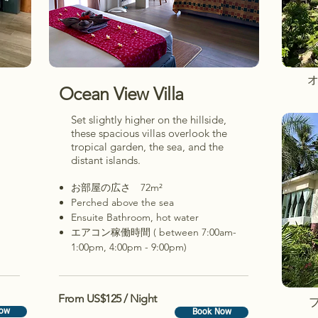
Ocean View Villa
Set slightly higher on the hillside,
these spacious villas overlook the
tropical garden, the sea, and the
distant islands.
Book Now
お部屋の広さ 72m²
Perched above the sea
Ensuite Bathroom, hot water
エアコン稼働時間 ( between 7:00am-
1:00pm,
4:00pm - 9:00pm)
From US$125 / Night
ow
Book Now