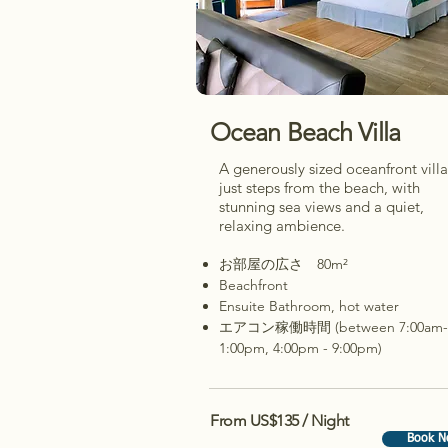
Ocean Beach Villa
A generously sized oceanfront villa
just steps from the beach, with
stunning sea views and a quiet,
relaxing ambience.
お部屋の広さ 80m²
Beachfront
Ensuite Bathroom, hot water
エアコン稼働時間 (between 7:00am-
1:00pm, 4:00pm - 9:00pm)
From US$135 / Night
Book N