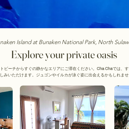
naken Island at Bunaken National Park, North Sulaw
Explore your private oasis
トビーチからすぐの静かなエリアにご滞在ください。Cha Chaでは、
しみいただけます。ジュゴンやイルカが泳ぐ姿に出会えるかもしれませ